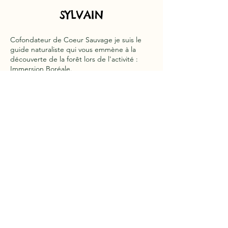
SYLVAIN
Cofondateur de Coeur Sauvage je suis le
guide naturaliste qui vous emmène à la
découverte de la forêt lors de l'activité :
Immersion Boréale.
Je suis aussi photographe de nature, je me
suis longtemps émerveillé seul des
paysages naturels de la région ainsi que de
la faune sauvage.
Aujourd'hui j'ai à coeur de vous partager
cet émerveillement en vous guidant et en
vous dévoilant les secrets de la forêt, de ses
lacs, ses chutes d'eau et ses habitants.