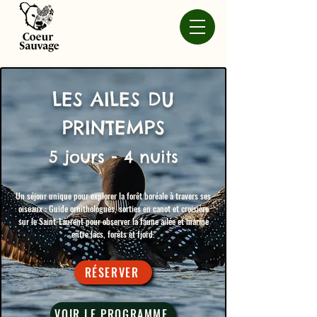
LES AILES DU
PRINTEMPS
5 jours - 4 nuits
Un séjour unique pour explorer la forêt boréale à travers ses
oiseaux : Guide ornithologues, sorties en canot et croisière
sur le Saint-Laurent pour observer la faune ailée et marine
entre lacs, forêts et fjord.​
RÉSERVER
VOIR LE PROGRAMME