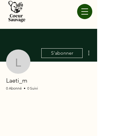
Plus d'actions
S'abonner
Laeti_m
Laeti_m
0 Abonné
0 Suivi