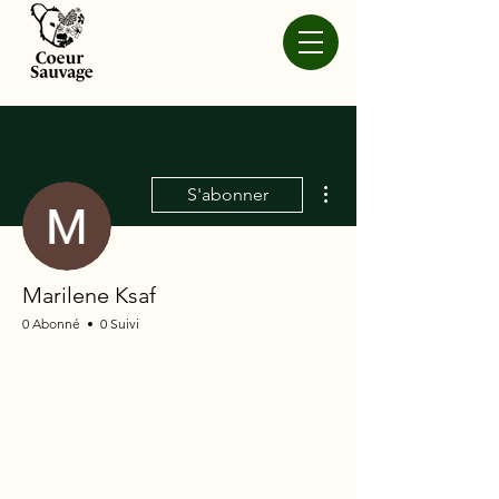
Plus d'actions
S'abonner
Marilene Ksaf
0 Abonné
0 Suivi