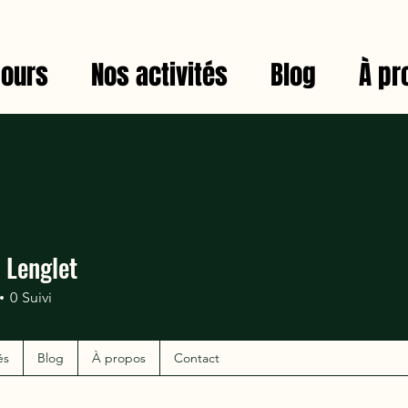
jours
Nos activités
Blog
À pr
 Lenglet
0
Suivi
és
Blog
À propos
Contact