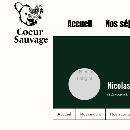
Accueil
Nos sé
Nicolas
0
Abonné
Accueil
Nos séjours
Nos activit