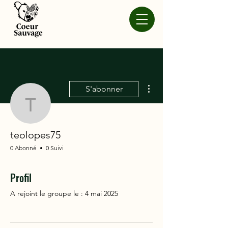
Plus d'actions
S'abonner
teolopes75
teolopes75
0 Abonné
0 Suivi
Profil
A rejoint le groupe le : 4 mai 2025